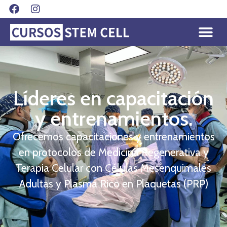
Líderes en capacitación
y entrenamientos.
Ofrecemos capacitaciones y entrenamientos
en protocolos de Medicina Regenerativa y
Terapia Celular con Células Mesenquimales
Adultas y Plasma Rico en Plaquetas (PRP)