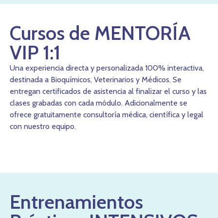
Cursos de MENTORÍA
VIP 1:1
Una experiencia directa y personalizada 100% interactiva,
destinada a Bioquímicos, Veterinarios y Médicos. Se
entregan certificados de asistencia al finalizar el curso y las
clases grabadas con cada módulo. Adicionalmente se
ofrece gratuitamente consultoría médica, científica y legal
con nuestro equipo.
Muchos jugadores buscan hoy experiencias de juego que no
dependan solo del azar, sino también de la comprensión
clara del proceso y del control personal. Evaluar un juego
antes de apostar implica analizar su ritmo, la lógica de las
funciones y la coherencia entre riesgo y recompensa. Para
Entrenamientos
quienes priorizan este enfoque racional, resulta clave elegir
títulos que no saturen con mecánicas confusas ni promesas