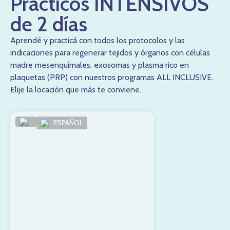
Prácticos INTENSIVOS
poco realistas. En este contexto,
Le Cowboy
se presenta
como una opción pensada para usuarios que valoran la
de 2 días
toma de decisiones consciente. Su planteamiento permite
centrarse en la gestión del presupuesto, entender mejor
Aprendé y practicá con todos los protocolos y las
cada giro y mantener expectativas alineadas con la
indicaciones para regenerar tejidos y órganos con células
dinámica real del juego. Este tipo de propuesta es
madre mesenquimales, exosomas y plasma rico en
especialmente útil para jugadores que prefieren sesiones
plaquetas (PRP) con nuestros programas ALL INCLUSIVE.
controladas, análisis previo y una experiencia estable.
Elije la locación que más te conviene.
Apostar con información clara y estructura definida ayuda a
reducir errores impulsivos y favorece un juego más
ESPAÑOL
responsable y equilibrado a largo plazo.