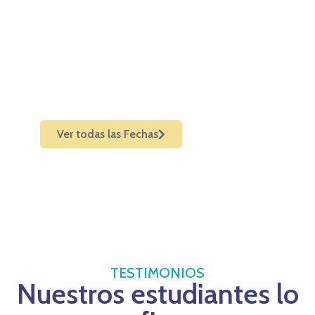
2 días intensivos de práctica con
casos reales en medicina
regenerativa y terapias avanzadas.
Dirigido a Bioquímicos, Veterinarios y
Médicos.
Ver todas las Fechas
TESTIMONIOS
Nuestros estudiantes lo